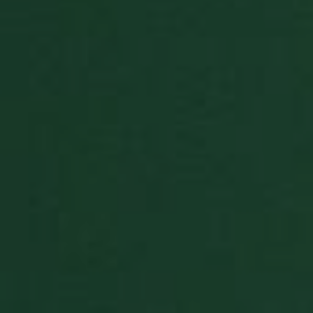
Direcionamento
Funcionalidade
Estritamente necessários
Desempenho
Direcionamento
Funcionalidade
Os cookies estritamente necessários permitem a
funcionalidade central do website, como login de
usuário e gestão da conta. O site não pode ser
utilizado corretamente sem os cookies estritamente
necessários.
Provedor
/
Nome
Validade
Descrição
Domínio
BlissUserName
.paciencia.co
5 anos 4
This cookie
dias
stores the user
name (for
display
purposes only)