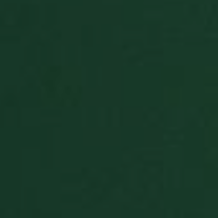
ends.
PHPSESSID
Sessão
Cookie gerado
PHP.net
por aplicativos
www.paciencia.co
baseados na
linguagem
PHP. Este é um
identificador
de propósito
geral usado
para manter
variáveis de
sessão do
usuário.
Normalmente é
um número
gerado
aleatoriamente,
como ele é
usado pode ser
específico para
o site, mas um
bom exemplo é
manter o status
de logado de
um usuário
entre as
páginas.
BlissTemp
.paciencia.co
1 ano 1
This cookie
mês
stores a
random player