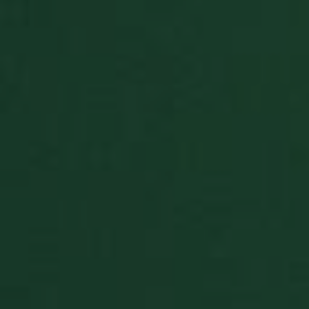
game to tablet
mode
BlissSt
.paciencia.co
5 anos 4
This cookie
dias
stores data
about the
player's game
statistics that
are shown
when the game
ends.
BlissTablet
.paciencia.co
1 mês
Used for
switching the
game to tablet
mode
BlissUT
.paciencia.co
5 anos 4
This cookie
dias
stores data that
is used for the
player's game
statistics, login
and card
collections.
BlissWG
.paciencia.co
1 ano
This cookie
stores data
about the
player's game
statistics that
are shown
when the game