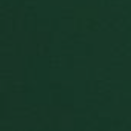
ID that is used
for the
leaderboards,
card
collections, etc.
BlissOptsNew
.paciencia.co
1 ano 1
This cookie
mês
stores the
player
preferences,
such as card set
and
background
selections.
consentUUID
.paciencia.co
11
Este cookie é
meses 4
usado para
semanas
armazenar o
status de
consentimento
de um usuário
para várias
categorias de
cookies. Ajuda
na gestão das
preferências do
usuário em
relação ao uso
de cookies em
todo o site.
BlissLP
.paciencia.co
2 dias
Game of the