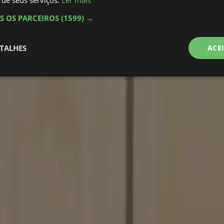
 de seus serviços.
Ler mais
S OS PARCEIROS
(1599) →
TALHES
ACE
te
Desempenho
Direcionamento
Fu
s
Estritamente necessários
Desempenho
Direcionamento
Funcionalidad
nte necessários permitem a funcionalidade central do website, como login de usuário e
lizado corretamente sem os cookies estritamente necessários.
rovedor
/
Validade
Descrição
omínio
paciencia.co
5 anos 4
This cookie stores the user name (for display purposes 