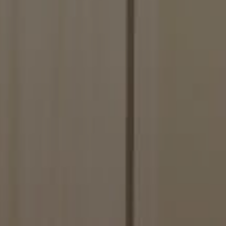
dias
paciencia.co
5 anos 4
This cookie stores data about the player's card collectio
dias
paciencia.co
1 dia
This cookie is used when the player saves and loads th
paciencia.co
5 anos 4
This cookie stores data that is used for the player's game
dias
and card collections.
Política de Privacidade do Google
paciencia.co
1 ano
This cookie stores data about the player's game statist
when the game ends.
paciencia.co
1 mês
Used for switching the game to tablet mode
paciencia.co
5 anos 4
This cookie stores data about the player's game statist
dias
when the game ends.
paciencia.co
1 mês
Used for switching the game to tablet mode
paciencia.co
5 anos 4
This cookie stores data that is used for the player's game
dias
and card collections.
paciencia.co
1 ano
This cookie stores data about the player's game statist
when the game ends.
Sessão
Cookie gerado por aplicativos baseados na linguagem 
HP.net
identificador de propósito geral usado para manter var
ww.paciencia.co
usuário. Normalmente é um número gerado aleatoriam
usado pode ser específico para o site, mas um bom ex
status de logado de um usuário entre as páginas.