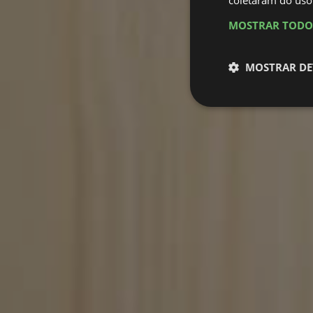
coletaram do uso
MOSTRAR TODO
MOSTRAR DE
Estritamen
necessário
Os cookies estritame
site não pode ser uti
P
Nome
D
BlissUserName
.