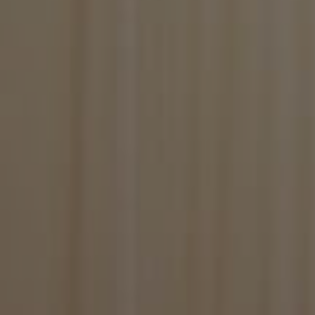
BlissCo
.
BlissCrossLoad
.
BlissData
.
BlissGuestSt
.
BlissIsNewIpad
.
BlissSt
.
BlissTablet
.
BlissUT
.
BlissWG
.
PHPSESSID
P
w