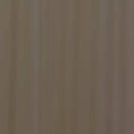
ns.
e game.
 statistics, login
ics that are shown
ics that are shown
 statistics, login
ics that are shown
PHP. Este é um
iáveis de sessão do
ente, como ele é
emplo é manter o