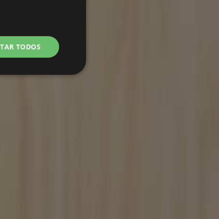
ITAR TODOS
ncionalidade
e
 gestão da conta. O
only)