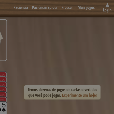
Paciência
Paciência Spider
Freecell
Mais jogos
Login
Temos dezenas de jogos de cartas divertidos
que você pode jogar.
Experimente um hoje!