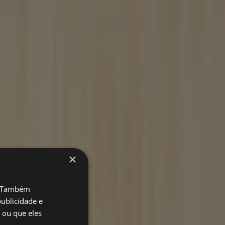
×
o. Também
ublicidade e
 ou que eles