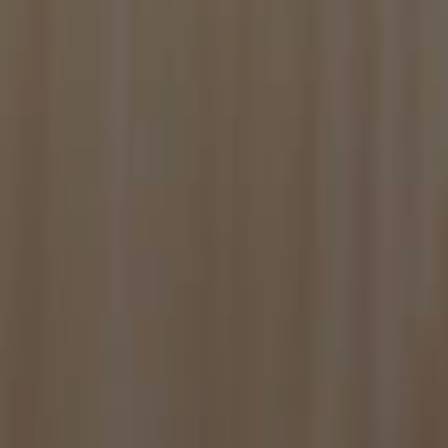
the leaderboards,
d set and background
ntimento de um
tão das preferências
e.
estado da sessão.
alytics - que é
mais comumente usado
nicos, atribuindo um
iente. Ele é
 para calcular os
órios de análise dos