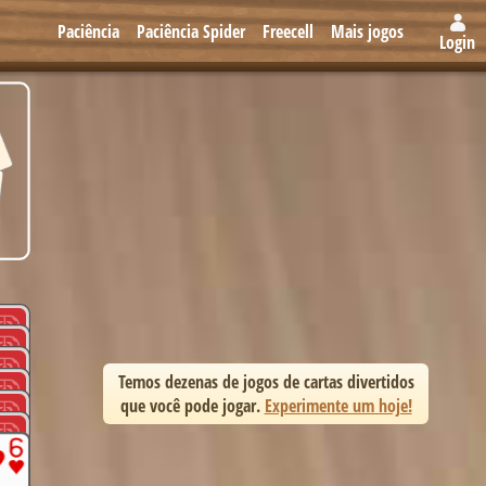
Paciência
Paciência Spider
Freecell
Mais jogos
Login
Temos dezenas de jogos de cartas divertidos
que você pode jogar.
Experimente um hoje!