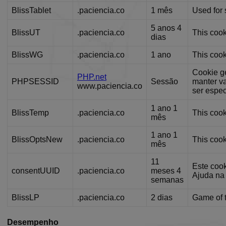
BlissTablet
.paciencia.co
1 mês
Used for 
BlissCo
.
5 anos 4
BlissUT
.paciencia.co
This cook
dias
BlissCrossLoad
.
BlissData
.
BlissWG
.paciencia.co
1 ano
This cook
Cookie ge
BlissGuestSt
.
PHP.net
PHPSESSID
Sessão
manter v
www.paciencia.co
ser espec
BlissIsNewIpad
.
1 ano 1
BlissSt
.
BlissTemp
.paciencia.co
This cook
mês
BlissTablet
.
1 ano 1
BlissOptsNew
.paciencia.co
This cook
mês
BlissUT
.
11
Este cook
BlissWG
.
consentUUID
.paciencia.co
meses 4
Ajuda na 
semanas
PHPSESSID
P
BlissLP
.paciencia.co
2 dias
Game of 
w
Desempenho