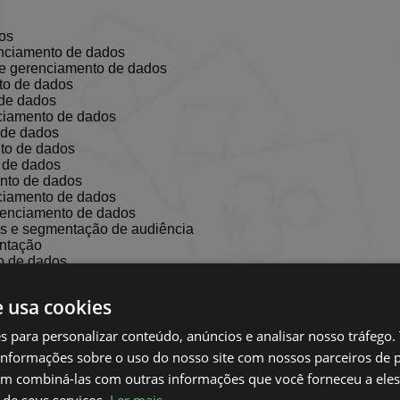
os
enciamento de dados
 e gerenciamento de dados
to de dados
 de dados
nciamento de dados
 de dados
to de dados
o de dados
ento de dados
nciamento de dados
erenciamento de dados
s e segmentação de audiência
entação
o de dados
a
e usa cookies
o
es para personalizar conteúdo, anúncios e analisar nosso tráfeg
nformações sobre o uso do nosso site com nossos parceiros de p
to de dados
de dados
em combiná-las com outras informações que você forneceu a eles