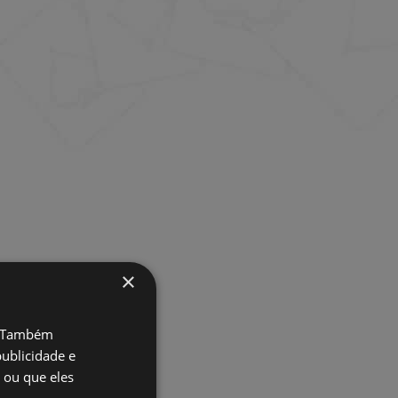
×
o. Também
ublicidade e
 ou que eles