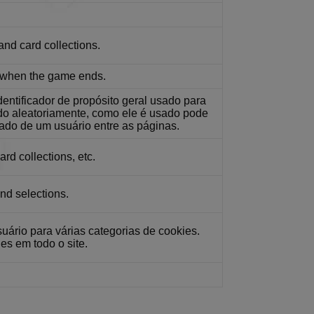
ns.
 and card collections.
e game.
 statistics, login
wn when the game ends.
ntificador de propósito geral usado para
ics that are shown
do aleatoriamente, como ele é usado pode
gado de um usuário entre as páginas.
ics that are shown
rd collections, etc.
nd selections.
 statistics, login
ário para várias categorias de cookies.
ics that are shown
es em todo o site.
PHP. Este é um
iáveis de sessão do
ente, como ele é
emplo é manter o