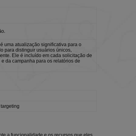
the leaderboards,
d set and background
ão.
ntimento de um
tão das preferências
e.
é uma atualização significativa para o
 para distinguir usuários únicos,
nte. Ele é incluído em cada solicitação de
o e da campanha para os relatórios de
estado da sessão.
alytics - que é
mais comumente usado
 targeting
nicos, atribuindo um
iente. Ele é
 para calcular os
órios de análise dos
nte a funcionalidade e os recursos que eles