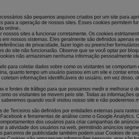
cessários são pequenos arquivos criados por um site para apr
iais para a operação de nossos sites. Esses cookies permitem 
a online..
 nossos sites a funcionar corretamente. Os cookies estritame
s em nossos sistemas. Eles geralmente são definidos apenas em
referências de privacidade, fazer login ou preencher formulári
s do site não funcionarão. Observe que se você optar por bloqu
 cookies não armazenam nenhuma informação pessoalmente iden
 para coletar dados sobre como os visitantes se comportam 
ina, quanto tempo um usuário passou em um site e contar erros
oletam informações identificáveis ​​do usuário, em vez disso
as e fontes de tráfego para que possamos medir e melhorar o 
como os visitantes se movem pelo site. Todas as informações 
ão saberemos quando você visitou nosso site e não poderemos 
 de Terceiros são definidos por entidades externas para rastrea
 Facebook e ferramentas de análise como o Google Analytics. 
e comportamentos dos usuários para criar campanhas de anúnci
ar a atividade dos usuários na web, permitindo anúncios segme
s parceiros de publicidade também podem usar Cookies de segm
Esses Cookies não armazenam informações pessoais, mas são ba