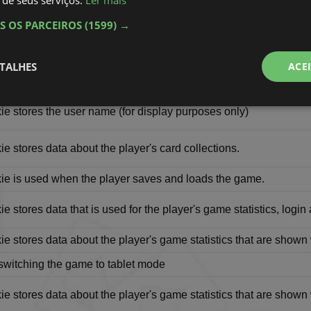
 de seus serviços.
Ler mais
recionamento
Funcionalidade
Guardar
S OS PARCEIROS
(1599) →
TALHES
ACE
ão
te
Desempenho
Direcionamento
Fu
ie stores the user name (for display purposes only)
s
ie stores data about the player's card collections.
ie is used when the player saves and loads the game.
ie stores data that is used for the player's game statistics, login
Estritamente necessários
Desempenho
Direcionamento
Funcionalidad
ie stores data about the player's game statistics that are sho
nte necessários permitem a funcionalidade central do website, como login de usuário e
lizado corretamente sem os cookies estritamente necessários.
switching the game to tablet mode
rovedor
/
Validade
Descrição
omínio
ie stores data about the player's game statistics that are sho
paciencia.co
5 anos 4
This cookie stores the user name (for display purposes 