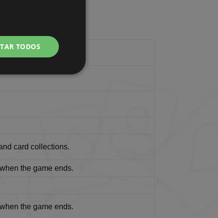
ITAR TODOS
ncionalidade
 and card collections.
e
wn when the game ends.
 gestão da conta. O
wn when the game ends.
only)