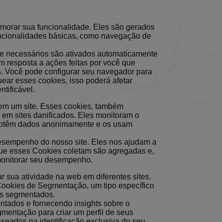
imorar sua funcionalidade. Eles são gerados
funcionalidades básicas, como navegação de
nte necessários são ativados automaticamente
 resposta a ações feitas por você que
os. Você pode configurar seu navegador para
ear esses cookies, isso poderá afetar
tificável.
em um site. Esses cookies, também
 em sites danificados. Eles monitoram o
, obtêm dados anonimamente e os usam
desempenho do nosso site. Eles nos ajudam a
que esses Cookies coletam são agregadas e,
monitorar seu desempenho.
r sua atividade na web em diferentes sites.
Cookies de Segmentação, um tipo específico
os segmentados.
ntados e fornecendo insights sobre o
entação para criar um perfil de seus
seados na identificação exclusiva do seu