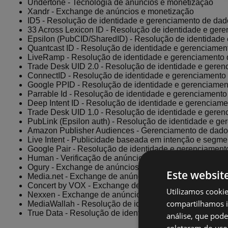
Undertone - Tecnologia de anúncios e monetização
Xandr - Exchange de anúncios e monetização
ID5 - Resolução de identidade e gerenciamento de dad
33 Across Lexicon ID - Resolução de identidade e ger
Epsilon (PubCID/SharedID) - Resolução de identidade
Quantcast ID - Resolução de identidade e gerenciamen
LiveRamp - Resolução de identidade e gerenciamento
Trade Desk UID 2.0 - Resolução de identidade e gere
ConnectID - Resolução de identidade e gerenciamento
Google PPID - Resolução de identidade e gerenciamen
Parrable Id - Resolução de identidade e gerenciament
Deep Intent ID - Resolução de identidade e gerenciam
Trade Desk UID 1.0 - Resolução de identidade e gere
PubLink (Epsilon auth) - Resolução de identidade e g
Amazon Publisher Audiences - Gerenciamento de dado
Live Intent - Publicidade baseada em intenção e segm
Google Pair - Resolução de identidade e gerenciament
Human - Verificação de anúncios e segurança de marc
Ogury - Exchange de anúncios e monetização
Este websit
Media.net - Exchange de anúncios e monetização
Concert by VOX - Exchange de anúncios e monetizaçã
Utilizamos cooki
Nexxen - Exchange de anúncios e monetização
compartilhamos i
MediaWallah - Resolução de identidade e gerenciamen
True Data - Resolução de identidade e gerenciamento 
análise, que pod