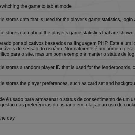
dias
switching the game to tablet mode
paciencia.co
5 anos 4
This cookie stores data about the player's card collectio
dias
ie stores data that is used for the player's game statistics, login
paciencia.co
1 dia
This cookie is used when the player saves and loads th
paciencia.co
5 anos 4
This cookie stores data that is used for the player's game
ie stores data about the player's game statistics that are sho
dias
and card collections.
Política de Privacidade do Google
rado por aplicativos baseados na linguagem PHP. Este é um ide
paciencia.co
1 ano
This cookie stores data about the player's game statist
ariáveis de sessão do usuário. Normalmente é um número gera
when the game ends.
ífico para o site, mas um bom exemplo é manter o status de lo
paciencia.co
1 mês
Used for switching the game to tablet mode
paciencia.co
5 anos 4
This cookie stores data about the player's game statist
ie stores a random player ID that is used for the leaderboards, ca
dias
when the game ends.
paciencia.co
1 mês
Used for switching the game to tablet mode
ie stores the player preferences, such as card set and backgrou
paciencia.co
5 anos 4
This cookie stores data that is used for the player's game
dias
and card collections.
ie é usado para armazenar o status de consentimento de um usu
paciencia.co
1 ano
This cookie stores data about the player's game statist
gestão das preferências do usuário em relação ao uso de cooki
when the game ends.
Sessão
Cookie gerado por aplicativos baseados na linguagem 
HP.net
the day
identificador de propósito geral usado para manter var
ww.paciencia.co
usuário. Normalmente é um número gerado aleatoriam
usado pode ser específico para o site, mas um bom ex
status de logado de um usuário entre as páginas.