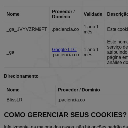
BlissTemp
.
Provedor /
Nome
Validade
Descriçã
Domínio
BlissOptsNew
.
1 ano 1
_ga_1VYVZRM9FT
.paciencia.co
Este cook
consentUUID
.
mês
Este nome 
BlissLP
.
serviço d
Google LLC
1 ano 1
_ga
atribuindo
.paciencia.co
mês
página em 
análise do
Nome
Nome
Direcionamento
_ga_1VYVZRM9FT
BlissLR
Nome
Provedor / Domínio
_ga
BlissLR
.paciencia.co
COMO GERENCIAR SEUS COOKIES?
Infelizmente, na maioria dos casos, não há opções padrão da