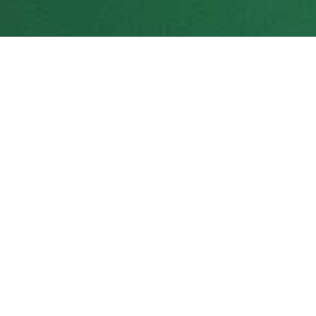
Jogue Harp Fácil online
grátis
Tipo de Jogo:
Paciência
INTRODUÇÃO
Harp Fácil é uma variante um
pouco mais fácil do Harp
Harp é jogado com dois baralhos
de 52 cartas padrão. O layout, o