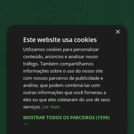
×
Este website usa cookies
Utilizamos cookies para personalizar
conteúdo, anúncios e analisar nosso
tráfego. Também compartilhamos
informações sobre o uso do nosso site
com nossos parceiros de publicidade e
análise, que podem combiná-las com
outras informações que você forneceu a
eles ou que eles coletaram do uso de seus
serviços.
Ler mais
MOSTRAR TODOS OS PARCEIROS
(1599)
→